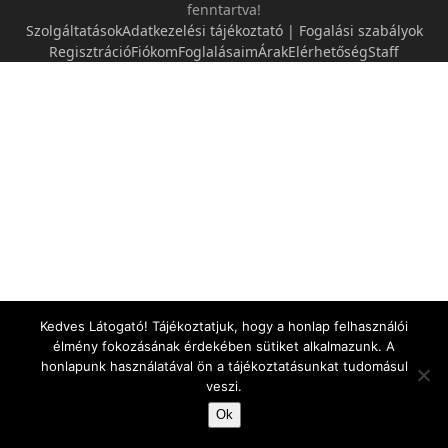
fenntartva!
Szolgáltatások
Adatkezelési tájékoztató | Fogalási szabályok
Regisztráció
Fiókom
Foglalásaim
Árak
Elérhetőség
Staff
Kedves Látogató! Tájékoztatjuk, hogy a honlap felhasználói
élmény fokozásának érdekében sütiket alkalmazunk. A
honlapunk használatával ön a tájékoztatásunkat tudomásul
veszi.
Ok