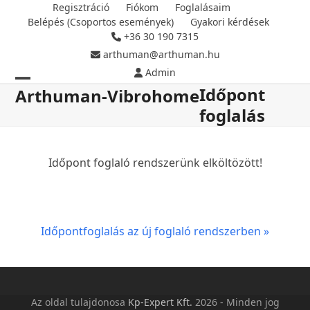
Skip
Regisztráció
Fiókom
Foglalásaim
Belépés (Csoportos események)
Gyakori kérdések
to
+36 30 190 7315
content
arthuman@arthuman.hu
Admin
Időpont
Open
Close
Arthuman-Vibrohome
foglalás
mobile
mobile
menu
menu
Időpont foglaló rendszerünk elköltözött!
Időpontfoglalás az új foglaló rendszerben »
Az oldal tulajdonosa
Kp-Expert Kft.
2026 - Minden jog