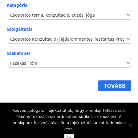
Kategória
Szolgáltatás
Szakember
TOVÁBB
Kedves Látogató! Tájékoztatjuk, hogy a honlap felhasználói
élmény fokozásának érdekében sütiket alkalmazunk. A
honlapunk használatával ön a tájékoztatásunkat tudomásul
Az oldal tulajdonosa
Kp-Expert Kft.
2026 - Minden jog
veszi.
fenntartva!
Ok