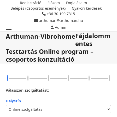
Skip
Regisztráció
Fiókom
Foglalásaim
Belépés (Csoportos események)
Gyakori kérdések
to
+36 30 190 7315
content
arthuman@arthuman.hu
Admin
Fájdalomm
Open
Close
Arthuman-Vibrohome
entes
mobile
mobile
Testtartás Online program –
menu
menu
csoportos konzultáció
Válasszon szolgáltatást:
Helyszín