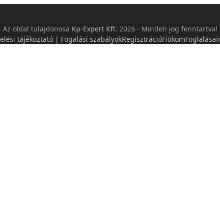
Az oldal tulajdonosa
Kp-Expert Kft.
2026 - Minden jog fenntartva!
elési tájékoztató | Fogalási szabályok
Regisztráció
Fiókom
Foglalása