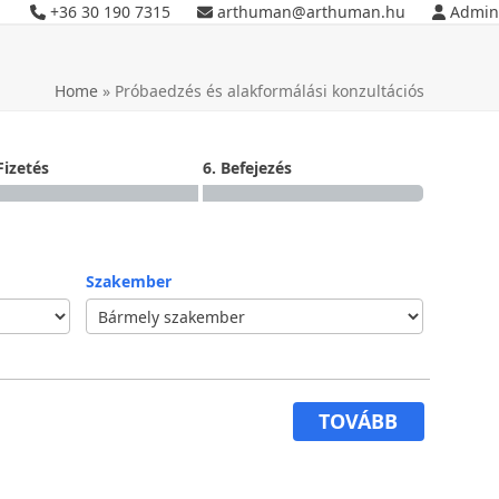
+36 30 190 7315
arthuman@arthuman.hu
Admin
Home
»
Próbaedzés és alakformálási konzultációs
Fizetés
6. Befejezés
Szakember
TOVÁBB